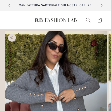
Vai
MANIFATTURA SARTORIALE SUI NOSTRI CAPI RB
direttamente
ai contenuti
Carrello
Passa alle
informazioni
sul prodotto