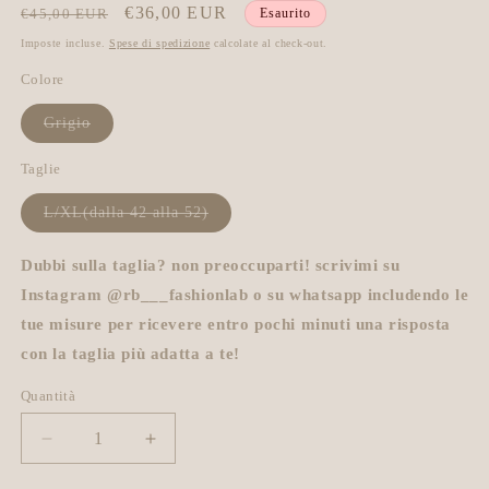
Prezzo
Prezzo
€36,00 EUR
€45,00 EUR
Esaurito
di
scontato
Imposte incluse.
Spese di spedizione
calcolate al check-out.
listino
Colore
Variante
Grigio
esaurita
o
non
Taglie
disponibile
Variante
L/XL(dalla 42 alla 52)
esaurita
o
non
Dubbi sulla taglia? non preoccuparti! scrivimi su
disponibile
Instagram @rb___fashionlab o su whatsapp includendo le
tue misure per ricevere entro pochi minuti una risposta
con la taglia più adatta a te!
Quantità
Diminuisci
Aumenta
quantità
quantità