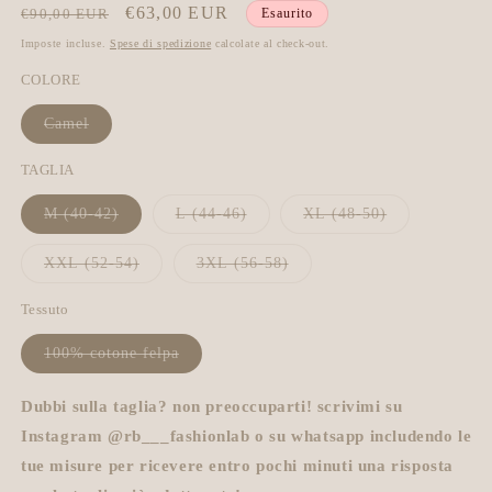
Prezzo
Prezzo
€63,00 EUR
€90,00 EUR
Esaurito
di
scontato
Imposte incluse.
Spese di spedizione
calcolate al check-out.
listino
COLORE
Variante
Camel
esaurita
o
non
TAGLIA
disponibile
Variante
Variante
Variante
M (40-42)
L (44-46)
XL (48-50)
esaurita
esaurita
esaurita
o
o
o
non
non
non
Variante
Variante
XXL (52-54)
3XL (56-58)
disponibile
disponibile
disponibile
esaurita
esaurita
o
o
non
non
Tessuto
disponibile
disponibile
Variante
100% cotone felpa
esaurita
o
non
Dubbi sulla taglia? non preoccuparti! scrivimi su
disponibile
Instagram @rb___fashionlab o su whatsapp includendo le
tue misure per ricevere entro pochi minuti una risposta