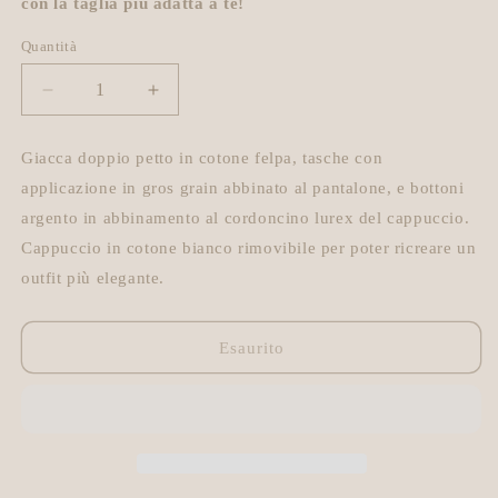
con la taglia più adatta a te!
Quantità
Diminuisci
Aumenta
quantità
quantità
per
per
Giacca doppio petto in cotone felpa, tasche con
Giacca
Giacca
applicazione in gros grain abbinato al pantalone, e bottoni
Back
Back
(RB)
(RB)
argento in abbinamento al cordoncino lurex del cappuccio.
Cappuccio in cotone bianco rimovibile per poter ricreare un
outfit più elegante.
Esaurito